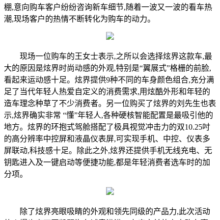
棚,意向购车客户纷纷咨询新车细节,随着一波又一波的看车热
潮,现场客户的热情不断转化为购车的动力。
现场一位购车的王女士表示,之所以会选择炫界这款车,最
大的原因是炫界时尚动感的外观,特别是“翼展式”格栅的前脸,
看起来运动感十足。炫界提供9种不同的车身颜色组合,充分满
足了当代年轻人热爱自定义的消费需求,用炫酷外形和年轻的
造车理念种草了不少消费者。另一位购买了炫界的刘先生也表
示,炫界确实非常 “懂”年轻人,各种硬核智能配置是最吸引他的
地方。炫界的环抱式驾舱搭配了极具视觉冲击力的双10.25吋
的高分辨率中控屏和液晶仪表屏,可实现手机、中控、仪表多
屏联动,科技感十足。除此之外,炫界还提供手机无线充电、无
钥匙进入及一键启动等便捷功能,都是年轻消费者选车时的加
分项。
除了炫界亮眼吸睛的外观和领先同级的产品力,此次活动