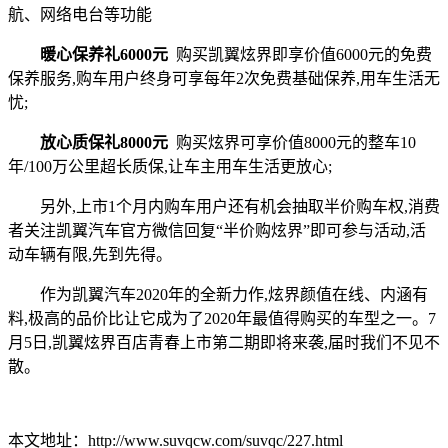
航、网络电台等功能
暖心保养礼6000元
购买凯翼炫界即享价值6000元的免费
保养服务,购车用户终身可享每年2次免费基础保养,用车生活无
忧;
放心质保礼8000元
购买炫界可享价值8000元的整车10
年/100万公里超长质保,让车主用车生活更放心;
另外,上市1个月内购车用户还有机会抽取半价购车权,消费
者关注凯翼汽车官方微信回复“半价购炫界”即可参与活动,活
动车辆有限,先到先得。
作为凯翼汽车2020年的全新力作,炫界颜值在线、内涵有
料,极高的品价比让它成为了2020年最值得购买的车型之一。7
月5日,凯翼炫界百店青春上市第二期即将来袭,届时我们不见不
散。
本文地址：http://www.suvqcw.com/suvqc/227.html