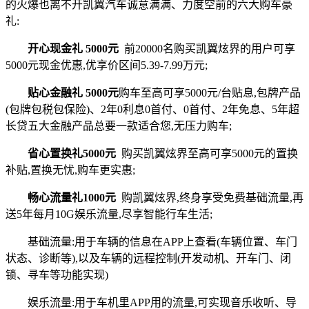
的火爆也离不开凯翼汽车诚意满满、力度空前的六大购车豪
礼:
开心现金礼 5000元
前20000名购买凯翼炫界的用户可享
5000元现金优惠,优享价区间5.39-7.99万元;
贴心金融礼 5000元
购车至高可享5000元/台贴息,包牌产品
(包牌包税包保险)、2年0利息0首付、0首付、2年免息、5年超
长贷五大金融产品总要一款适合您,无压力购车;
省心置换礼5000元
购买凯翼炫界至高可享5000元的置换
补贴,置换无忧,购车更实惠;
畅心流量礼1000元
购凯翼炫界,终身享受免费基础流量,再
送5年每月10G娱乐流量,尽享智能行车生活;
基础流量:用于车辆的信息在APP上查看(车辆位置、车门
状态、诊断等),以及车辆的远程控制(开发动机、开车门、闭
锁、寻车等功能实现)
娱乐流量:用于车机里APP用的流量,可实现音乐收听、导