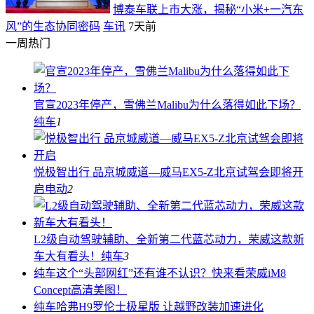
博泰车联上市大涨，揭秘“小米+一汽东
风”的生态协同密码
车讯
7天前
一周热门
官宣2023年停产，雪佛兰Malibu为什么落得如此下场？
纯车
1
悦极智出行 品京城威道—威马EX5-Z北京试驾会即将开
启
电动
2
L2级自动驾驶辅助、全新第二代蓝芯动力，荣威这款新
车大有看头！
纯车
3
纯车
这个“头部网红”还有谁不认识？快来看荣威iM8
Concept高清美图！
纯车
哈弗H9罗伦士极星版 让越野改装加速进化