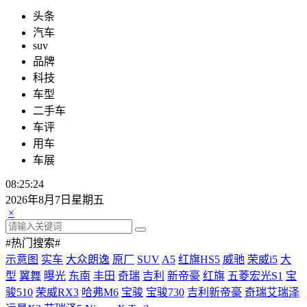
头条
汽车
suv
品牌
科技
车型
二手车
车评
用车
车展
08:25:24
2026年8月7日星期五
×
#热门搜索#
示意图
实车
大众朗逸
原厂
SUV
A5
红旗HS5
威驰
荣威i5
大
型
翼舞
曝光
东南
丰田
奇瑞
吉利
新帝豪
红旗
五菱宏光S1
宝
骏510
荣威RX3
哈弗M6
宝骏
宝骏730
吉利新帝豪
奇瑞艾瑞泽