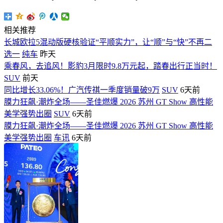
相关推荐
长城欧拉5混动版硬核验证“平顺实力”，让“顺”与“快”不再二
选一
纯车
昨天
乘春风，去追风！影豹3月限时9.8万元起，踏春出行正当时！
SUV
前天
同比增长33.06%！广汽传祺一季度销量破9万
SUV
6天前
膜力狂飙·潮炸全场——圣佳燃爆 2026 苏州 GT Show 高性能
美学强势出圈
SUV
6天前
膜力狂飙·潮炸全场——圣佳燃爆 2026 苏州 GT Show 高性能
美学强势出圈
车讯
6天前