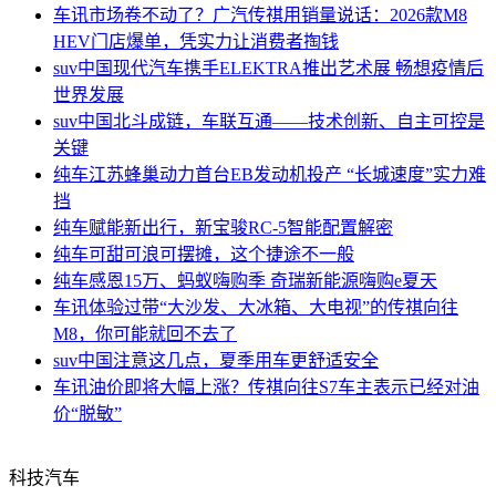
车讯
市场卷不动了？广汽传祺用销量说话：2026款M8
HEV门店爆单，凭实力让消费者掏钱
suv中国
现代汽车携手ELEKTRA推出艺术展 畅想疫情后
世界发展
suv中国
北斗成链，车联互通——技术创新、自主可控是
关键
纯车
江苏蜂巢动力首台EB发动机投产 “长城速度”实力难
挡
纯车
赋能新出行，新宝骏RC-5智能配置解密
纯车
可甜可浪可摆摊，这个捷途不一般
纯车
感恩15万、蚂蚁嗨购季 奇瑞新能源嗨购e夏天
车讯
体验过带“大沙发、大冰箱、大电视”的传祺向往
M8，你可能就回不去了
suv中国
注意这几点，夏季用车更舒适安全
车讯
油价即将大幅上涨？传祺向往S7车主表示已经对油
价“脱敏”
科技汽车