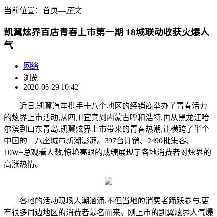
当前位置：
首页
―
正文
凯翼炫界百店青春上市第一期 18城联动收获火爆人
气
网络
浏览
2020-06-29 10:42
近日,凯翼汽车携手十八个地区的经销商举办了青春活力
的炫界上市活动,从四川宜宾到内蒙古呼和浩特,再从黑龙江哈
尔滨到山东青岛,凯翼炫界上市带来的青春热潮,让横跨了半个
中国的十八座城市新潮澎湃。397台订销、2490批集客、
10W+总观看人数,惊艳亮眼的成绩展现了各地消费者对炫界的
高涨热情。
各地的活动现场人潮汹涌,不但当地的消费者踊跃参与,更
有很多周边地区的消费者慕名而来。刚上市的凯翼炫界人气爆