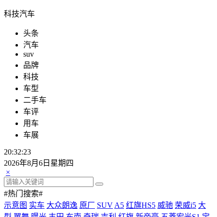
科技汽车
头条
汽车
suv
品牌
科技
车型
二手车
车评
用车
车展
20:32:23
2026年8月6日星期四
×
#热门搜索#
示意图
实车
大众朗逸
原厂
SUV
A5
红旗HS5
威驰
荣威i5
大
型
翼舞
曝光
丰田
东南
奇瑞
吉利
红旗
新帝豪
五菱宏光S1
宝