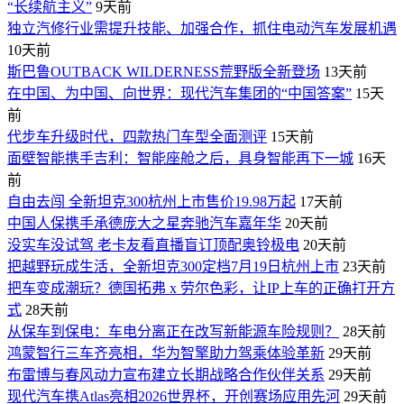
“长续航主义”
9天前
独立汽修行业需提升技能、加强合作，抓住电动汽车发展机遇
10天前
斯巴鲁OUTBACK WILDERNESS荒野版全新登场
13天前
在中国、为中国、向世界：现代汽车集团的“中国答案”
15天
前
代步车升级时代，四款热门车型全面测评
15天前
面壁智能携手吉利：智能座舱之后，具身智能再下一城
16天
前
自由去闯 全新坦克300杭州上市售价19.98万起
17天前
中国人保携手承德庞大之星奔驰汽车嘉年华
20天前
没实车没试驾 老卡友看直播盲订顶配奥铃极电
20天前
把越野玩成生活，全新坦克300定档7月19日杭州上市
23天前
​把车变成潮玩？德国拓弗 x 劳尔色彩，让IP上车的正确打开方
式
28天前
从保车到保电：车电分离正在改写新能源车险规则？
28天前
鸿蒙智行三车齐亮相，华为智擎助力驾乘体验革新
29天前
布雷博与春风动力宣布建立长期战略合作伙伴关系
29天前
现代汽车携Atlas亮相2026世界杯，开创赛场应用先河
29天前