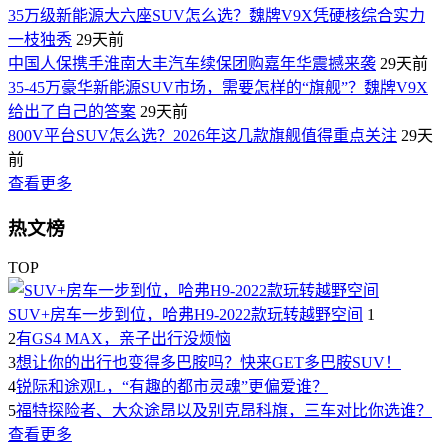
35万级新能源大六座SUV怎么选？魏牌V9X凭硬核综合实力
一枝独秀
29天前
中国人保携手淮南大丰汽车续保团购嘉年华震撼来袭
29天前
35-45万豪华新能源SUV市场，需要怎样的“旗舰”？魏牌V9X
给出了自己的答案
29天前
800V平台SUV怎么选？2026年这几款旗舰值得重点关注
29天
前
查看更多
热文榜
TOP
SUV+房车一步到位，哈弗H9-2022款玩转越野空间
1
2
有GS4 MAX，亲子出行没烦恼
3
想让你的出行也变得多巴胺吗？快来GET多巴胺SUV！
4
锐际和途观L，“有趣的都市灵魂”更偏爱谁？
5
福特探险者、大众途昂以及别克昂科旗，三车对比你选谁？
查看更多