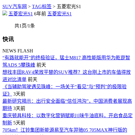
SUV汽车网
>
TAG标签
> 五菱宏光S1
五菱宏光S1
6年前
五菱宏光S1
共1页/1条
快讯
NEWS FLASH
“有路就能开”的终极验证，猛士M817 高性能版用华为乾崑智
驾ADS 5攀珠峰
前天
想找丰田RAV4荣放平替的SUV推荐？这台刚上市的车值得放
进对比清单
前天
《当辅助驾驶遇见珠峰：一场关于“看见”与“预判”的极限验
证》
3天前
最新研究揭示：出行安全面临“信任鸿沟”，中国消费者展现高
期待
3天前
重庆顿具科技：以数字化营销赋能川味牛油底料，开启食品定
制新
5天前
705km！江铃集团新能源易至汽车羿驰05 705MAX神行版的