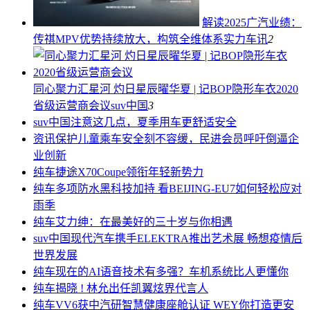
解读2025广汽业绩：
传祺MPV优势持续放大，构筑全维体系实力
车讯
2
同心聚力汇星河 灼日星辰曜华夏 | 记BOP隐形车衣2020
省级运营商会议
suv中国
3
suv中国
注意这几点，夏季用车更舒适安全
资讯
保护儿童乘车安全刻不容缓，民进会员呼吁倒逼企
业创新
纯车
捷途X70Coupe领衔年轻新势力
纯车
多项防水黑科技加持 看BEIJING-EU7如何轻松应对
雨季
纯车
艾力绅：在最美好的三十岁与你相遇
suv中国
现代汽车携手ELEKTRA推出艺术展 畅想疫情后
世界发展
纯车
现在的AI语音技术有多强？车机系统比人更懂你
纯车
揭晓 ! 林允出任凯翼炫界代言人
纯车
VV6获中汽研智慧健康座舱认证 WEY你打造更安