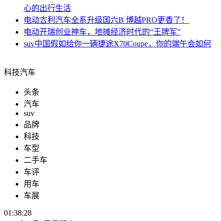
心的出行生活
电动
吉利汽车全系升级国六B 博越PRO更香了！
电动
开瑞创业神车，地摊经济时代的“王牌军”
suv中国
假如给你一辆捷途X70Coupe，你的端午会如何
科技汽车
头条
汽车
suv
品牌
科技
车型
二手车
车评
用车
车展
01:38:29