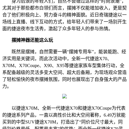
身为后浪的年轻人们，自然不会错过这样的“时尚浪潮”，
尤其对于那些都市白领们而言，摆摊不仅能增加收入，更是契
合了他们积极向上、努力奋斗的精神面貌。近日奇瑞捷途以一
场线上直播、线下互动的方式，给年轻人们带来了一场别开生
面的捷途夜市生活秀，激起了众多年轻人的参与热情。
摆摊神器还能这么玩
既然是摆摊，自然需要一辆“摆摊专用车”，能装能跑、经
济实用是关键词，而此次活动中，全新一代捷途X70、
X70M、X70Coupe、X90、X95等捷途家族车型集体行动，全
系配备越级的灵活多变大空间、超大后备厢，为现场观众营造
了轻松愉快的夜市摆摊氛围，同时也展现出了自身强大的产品
力。
以捷途X70M、全新一代捷途X70和捷途X70Coupe为代表
的捷途系列产品，一直以高性价比和大空间著称，6.49万就能
买到的中型SUV捷途X70M，打造出了“同价位尺寸最大，同
级别价格最低、配置最丰富”的优势；而全新一代捷途X70灵