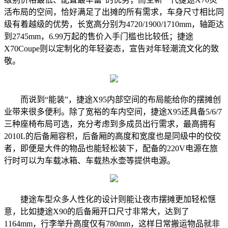
活布局的空间，恰好满足了出摊的所有需求，车身尺寸相比同
级有着越级的优势，长宽高分别为4720/1900/1710mm，轴距达
到2745mm，6.99万起的售价入手门槛也比较低；捷途
X70Coupe则以定制化的年轻姿态，宣告对年轻潮流文化的致
敬。
而说到“能装”，捷途X95内部空间的布局能给你的摆摊创
业带来很多便利。除了宽裕的车内空间，捷途X95还具备5/6/7
三种座椅布局可选，充分考虑到多成员出行需求，最高拥有
2010L的后备厢容积，后备厢的高度和宽度也是同级中的佼佼
者，即便是大件的物品也能轻松装下，配备的220V电源在旅
行时可以为车载冰箱、车载热水壶等提供电源。
捷途车型众多人性化的设计则能让夜市摆摊更加轻松惬
意，比如捷途X90的后备厢开口尺寸非常大，达到了
1164mm，行李举升高度仅有780mm，这样日常搬运物品就非