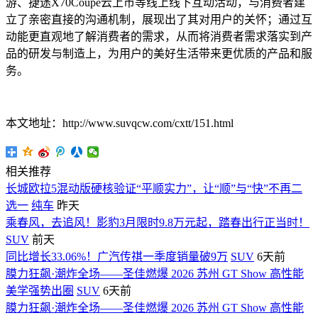
游、捷途X70Coupe云上市等线上线下互动活动，与消费者建
立了亲密直接的沟通机制，展现出了其对用户的关怀；通过互
动能更直观地了解消费者的需求，从而将消费者需求落实到产
品的研发与制造上，为用户的美好生活带来更优质的产品和服
务。
本文地址：http://www.suvqcw.com/cxtt/151.html
相关推荐
长城欧拉5混动版硬核验证“平顺实力”，让“顺”与“快”不再二
选一
纯车
昨天
乘春风，去追风！影豹3月限时9.8万元起，踏春出行正当时！
SUV
前天
同比增长33.06%！广汽传祺一季度销量破9万
SUV
6天前
膜力狂飙·潮炸全场——圣佳燃爆 2026 苏州 GT Show 高性能
美学强势出圈
SUV
6天前
膜力狂飙·潮炸全场——圣佳燃爆 2026 苏州 GT Show 高性能