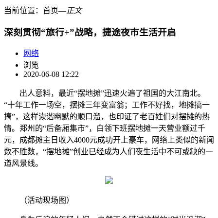
当前位置：
首页
―
正文
深刻贯彻“旅行+”战略，捷途夜市生活开启
网络
浏览
2020-06-08 12:22
出人意料，最近“摆地摊”迅速火遍了祖国的大江南北。
“十年工作一场空，摆摊三年变富翁；工作不好找，地摊搞一
搞”，这样诙谐幽默的顺口溜，也印证了老百姓们对摆摊的热
情。郑州的“后备厢集市”，白领下班摆地摊一天营业额过千
元，成都摊主日收入4000元成功开上豪车，网络上类似的新闻
数不胜数，“摆地摊”创业已经成为人们夜生活中不可或缺的一
道风景线。
（活动现场图）