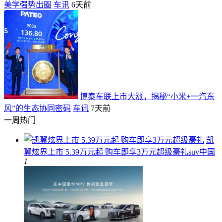
美学强势出圈
车讯
6天前
博泰车联上市大涨，揭秘“小米+一汽东
风”的生态协同密码
车讯
7天前
一周热门
凯
翼炫界上市 5.39万元起 购车即享3万元超级豪礼
suv中国
1